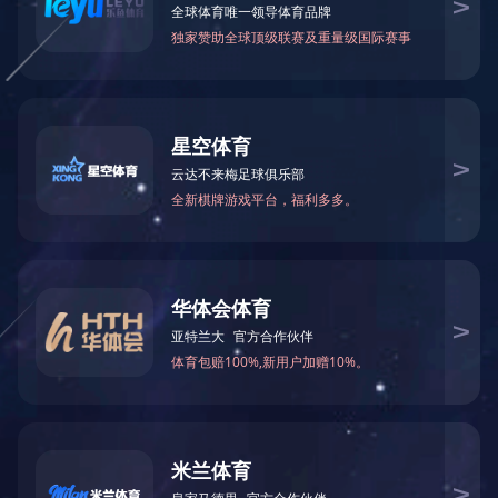
官方网站上线。
新闻中心
公司动态
行业动态
乐动online（中国）
乐动网站网页版
电话：027-87267909
邮箱：goldent2010@126.com
地址：武汉市江夏区庙山大道9号东湖高新产业创新基地13#厂房
501室