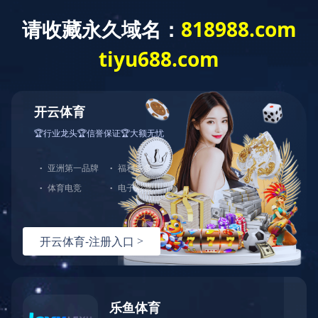
公司动态
官方网站上线。
热烈祝贺“乐动网站网页版”官方
网站
上线。
上一条：没有了！
下一条：没有了！
相关新闻